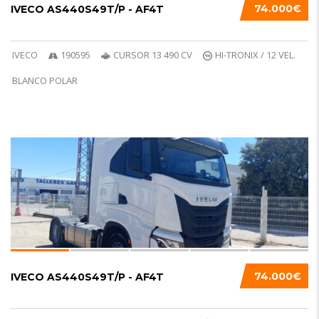
74.000€
IVECO AS440S49T/P - AF4T
IVECO
190595
CURSOR 13 490 CV
HI-TRONIX / 12 VEL.
BLANCO POLAR
6
74.000€
IVECO AS440S49T/P - AF4T