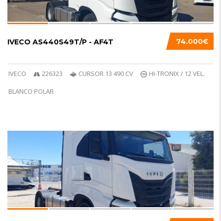
74.000€
IVECO AS440S49T/P - AF4T
IVECO
226323
CURSOR 13 490 CV
HI-TRONIX / 12 VEL.
BLANCO POLAR
6