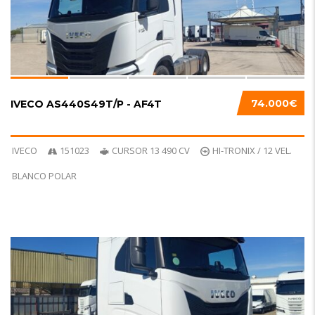
74.000€
IVECO AS440S49T/P - AF4T
IVECO
151023
CURSOR 13 490 CV
HI-TRONIX / 12 VEL.
BLANCO POLAR
6