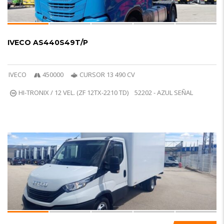
IVECO AS440S49T/P
IVECO
450000
CURSOR 13 490 CV
HI-TRONIX / 12 VEL. (ZF 12TX-2210 TD)
52202 - AZUL SEÑAL
8