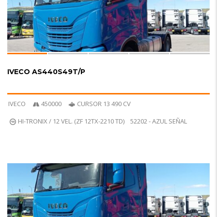
R
IVECO AS440S49T/P
IVECO
450000
CURSOR 13 490 CV
HI-TRONIX / 12 VEL. (ZF 12TX-2210 TD)
52202 - AZUL SEÑAL
6
R