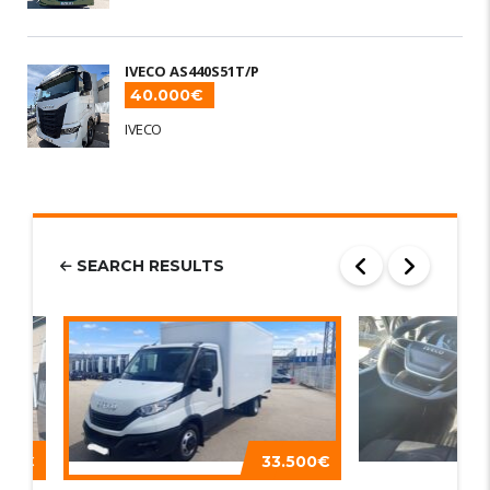
IVECO AS440S51T/P
40.000€
IVECO
SEARCH RESULTS
000€
33.500€