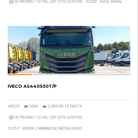
HI-TRONIX / 12 VEL. (ZF 12TX-2210 TD)
52202 - AZUL SEÑAL
7
R
IVECO AS440S50T/P
IVECO
5000
CURSOR 13 500 CV
HI-TRONIX / 12 VEL. (ZF 12TX-2250 TD)
52357 - VERDE CAMBRIDGE METALIZADO