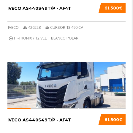
61.500€
IVECO AS440S49T/P - AF4T
IVECO
426528
CURSOR 13 490 CV
HI-TRONIX / 12 VEL.
BLANCO POLAR
VENDIDO
6
61.500€
IVECO AS440S49T/P - AF4T