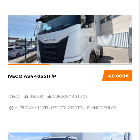
DESTACADO
3
40.000€
IVECO AS440S51T/P
IVECO
450000
CURSOR 13 510 CV
HI-TRONIX / 12 VEL. (ZF 12TX-2420 TD)
BLANCO POLAR
8