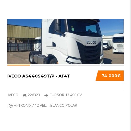
6
74.000€
IVECO AS440S49T/P - AF4T
IVECO
226323
CURSOR 13 490 CV
HI-TRONIX / 12 VEL.
BLANCO POLAR