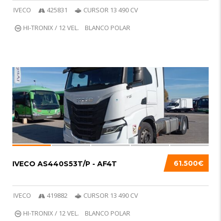
IVECO
425831
CURSOR 13 490 CV
HI-TRONIX / 12 VEL.
BLANCO POLAR
VENDIDO
6
61.500€
IVECO AS440S53T/P - AF4T
IVECO
419882
CURSOR 13 490 CV
HI-TRONIX / 12 VEL.
BLANCO POLAR