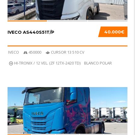
40.000€
IVECO AS440S51T/P
IVECO
450000
CURSOR 13 510 CV
HI-TRONIX / 12 VEL. (ZF 12TX-2420 TD)
BLANCO POLAR
6
R