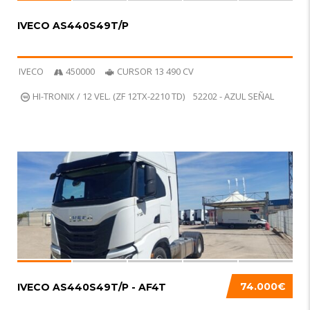
IVECO AS440S49T/P
IVECO
450000
CURSOR 13 490 CV
HI-TRONIX / 12 VEL. (ZF 12TX-2210 TD)
52202 - AZUL SEÑAL
6
NUEVO
74.000€
IVECO AS440S49T/P - AF4T